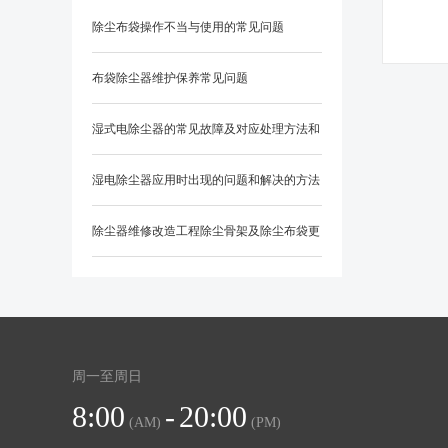
除尘布袋操作不当与使用的常见问题
布袋除尘器维护保养常见问题
湿式电除尘器的常见故障及对应处理方法和
防范措施？
湿电除尘器应用时出现的问题和解决的方法
除尘器维修改造工程除尘骨架及除尘布袋更
换知识
周一至周日
8:00
-
20:00
(AM)
(PM)