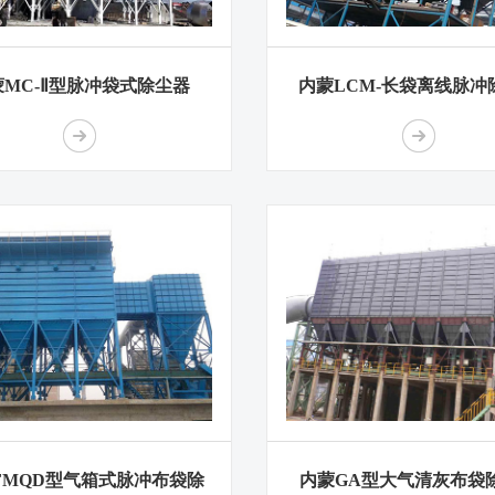
蒙MC-Ⅱ型脉冲袋式除尘器
内蒙LCM-长袋离线脉冲
FMQD型气箱式脉冲布袋除
内蒙GA型大气清灰布袋