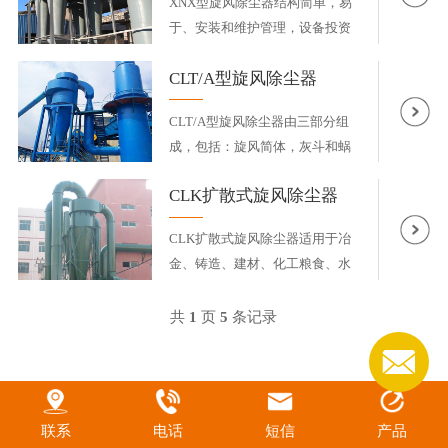
XNX型旋风除尘器结构简单，易
于、安装和维护管理，设备投资
和...
CLT/A型旋风除尘器
CLT/A型旋风除尘器由三部分组
成，包括：旋风简体，灰斗和蜗
壳...
CLK扩散式旋风除尘器
CLK扩散式旋风除尘器适用于冶
金、铸造、建材、化工粮食、水
泥...
共
1
页
5
条记录
联系
电话
短信
产品