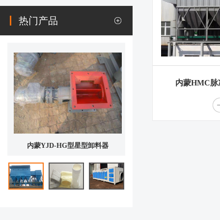
热门产品
内蒙
HMC
尘器
内蒙XD-II型多管旋风除尘器
内蒙YJD-HG